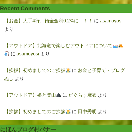
Recent Comments
【お金】大手4行、預金金利0.2%に！！！
に
asamoyosi
より
【アウトドア】北海道で楽しむアウトドアについて
に
asamoyosi
より
【挨拶】初めましてのご挨拶
に
お金と子育て・ブログ
ぬし
より
【アウトドア】娘と登山
に
だぐらす麻衣
より
【挨拶】初めましてのご挨拶
に
田中秀明
より
にほんブログ村バナー