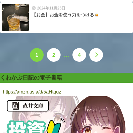
2024年11月23日
【お金】お金を使う力をつける
1
2
…
4
くわかぶ日記の電子書籍
https://amzn.asia/d/5aHtquz