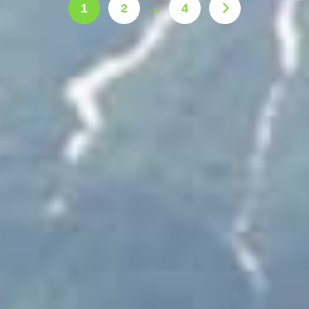
1
2
…
4