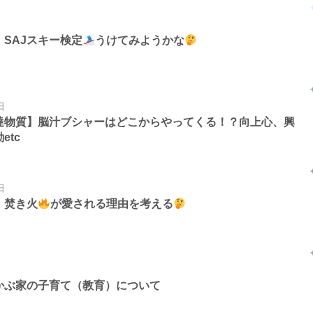
SAJスキー検定
うけてみようかな
日
達物質】脳汁ブシャーはどこからやってくる！？向上心、興
etc
日
】焚き火
が愛される理由を考える
かぶ家の子育て（教育）について