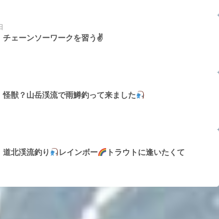
日
チェーンソーワークを習う✌️
】怪獣？山岳渓流で雨鱒釣って来ました
】道北渓流釣り
レインボー
トラウトに逢いたくて