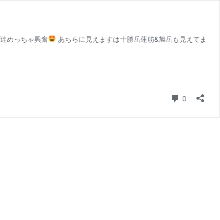
供達めっちゃ興奮
あちらに見えますは十勝岳蓮舫&旭岳も見えてま
コメント
0