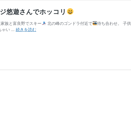
ッジ悠遊さんでホッコリ
家族と富良野でスキー
北の峰のゴンドラ付近で
待ち合わせ。 子
【家
ゃい …
続きを読む
族】
富
良
野
で
ス
キ
ー
&
お
も
て
な
し
ロ
ッ