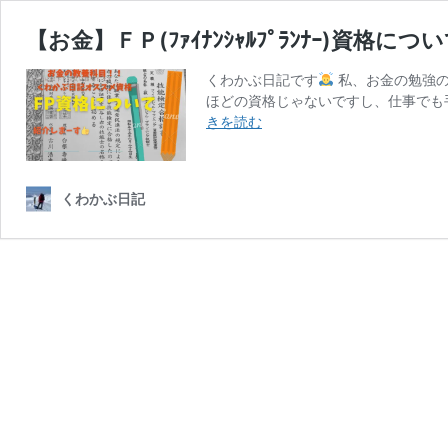
【お金】ＦＰ(ﾌｧｲﾅﾝｼｬﾙﾌﾟﾗﾝﾅｰ)資格につ
くわかぶ日記です
私、お金の勉強の
ほどの資格じゃないですし、仕事でも
【お
きを読む
金】
Ｆ
Ｐ
くわかぶ日記
(ﾌ
ｧ
ｲ
ﾅ
ﾝ
ｼ
ｬ
ﾙ
ﾌﾟ
ﾗ
ﾝ
ﾅ